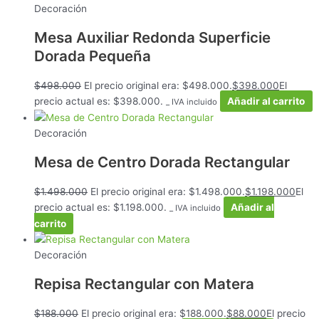
Decoración
Mesa Auxiliar Redonda Superficie
Dorada Pequeña
$
498.000
El precio original era: $498.000.
$
398.000
El
precio actual es: $398.000.
Añadir al carrito
_ IVA incluido
Decoración
Mesa de Centro Dorada Rectangular
$
1.498.000
El precio original era: $1.498.000.
$
1.198.000
El
precio actual es: $1.198.000.
Añadir al
_ IVA incluido
carrito
Decoración
Repisa Rectangular con Matera
$
188.000
El precio original era: $188.000.
$
88.000
El precio